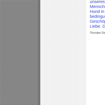
unsere
Mensche
Hund in
bedingu
Geschöp
Liebe. D
Thorsten De
.