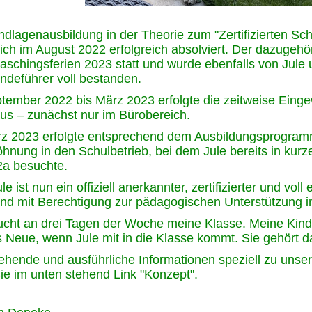
ndlagenausbildung in der Theorie zum "Zertifizierten Sc
ch im August 2022 erfolgreich absolviert. Der dazugehör
aschingsferien 2023 statt und wurde ebenfalls von Jule 
ndeführer voll bestanden.
tember 2022 bis März 2023 erfolgte die zeitweise Ein
us – zunächst nur im Bürobereich.
rz 2023 erfolgte entsprechend dem Ausbildungsprogram
hnung in den Schulbetrieb, bei dem Jule bereits in kurz
2a besuchte.
le ist nun ein offiziell anerkannter, zertifizierter und voll
nd mit Berechtigung zur pädagogischen Unterstützung i
ucht an drei Tagen der Woche meine Klasse. Meine Kinde
s Neue, wenn Jule mit in die Klasse kommt. Sie gehört 
ehende und ausführliche Informationen speziell zu uns
ie im unten stehend Link "Konzept".