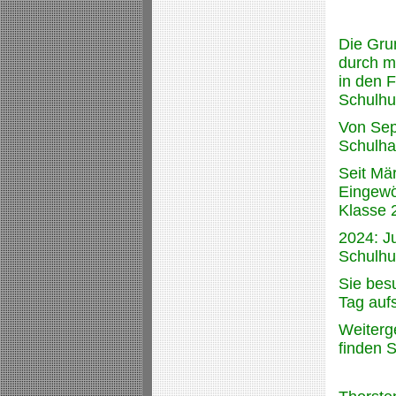
Die Gru
durch mi
in den F
Schulhu
Von Sep
Schulha
Seit Mä
Eingewö
Klasse 
2024: Ju
Schulhu
Sie bes
Tag auf
Weiterg
finden S