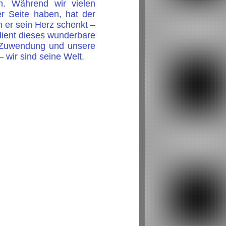
n. Während wir vielen
r Seite haben, hat der
 er sein Herz schenkt –
dient dieses wunderbare
e Zuwendung und unsere
– wir sind seine Welt.