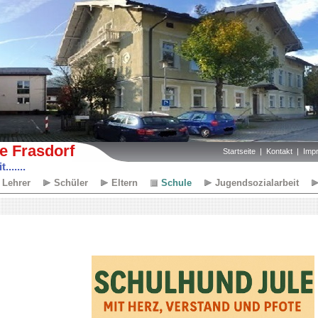
e Frasdorf
Startseite
Kontakt
Imp
......
Lehrer
Schüler
Eltern
Schule
Jugendsozialarbeit