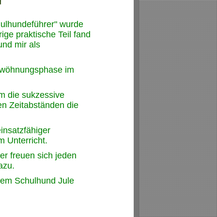
hulhundeführer" wurde
ige praktische Teil fand
und mir als
gewöhnungsphase im
m die sukzessive
en Zeitabständen die
 einsatzfähiger
m Unterricht.
r freuen sich jeden
dazu.
erem Schulhund Jule