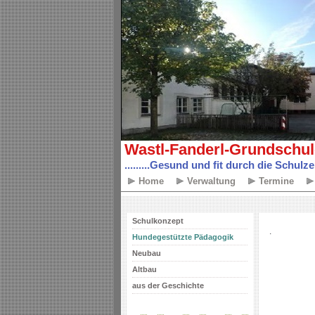
Wastl-Fanderl-Grundschul
.........Gesund und fit durch die Schulzeit.
Home
Verwaltung
Termine
Schulkonzept
.
Hundegestützte Pädagogik
Neubau
Altbau
aus der Geschichte