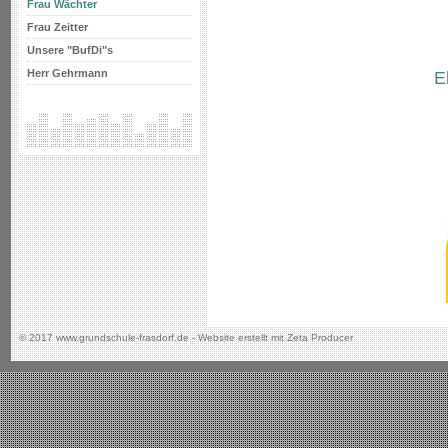
Frau Wächter
Frau Zeitter
Unsere "BufDi"s
Herr Gehrmann
E
© 2017 www.grundschule-frasdorf.de -
Website erstellt mit Zeta Producer