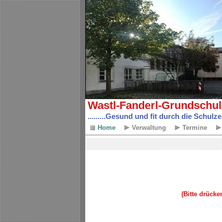
Wastl-Fanderl-Grundschul
.........Gesund und fit durch die Schulzeit.
Home
Verwaltung
Termine
(Bitte drücke