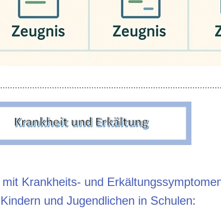
..........................................................................................
mit Krankheits- und Erkältungssymptome
 Kindern und Jugendlichen in Schulen: