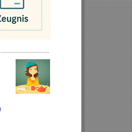
..................................
n