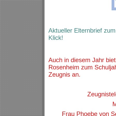
Aktueller Elternbrief zu
Klick!
Auch in diesem Jahr bie
Rosenheim zum Schuljah
Zeugnis an.
Zeugniste
M
Frau Phoebe von Se