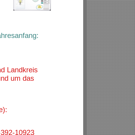
ahresanfang:
nd Landkreis
und um das
e):
1-392-10923