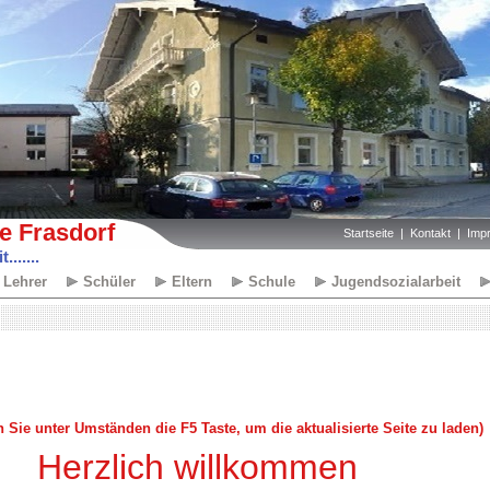
e Frasdorf
Startseite
Kontakt
Imp
......
Lehrer
Schüler
Eltern
Schule
Jugendsozialarbeit
n Sie unter Umständen die F5 Taste, um die aktualisierte Seite zu laden)
Herzlich willkommen