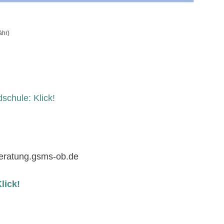
ähr)
schule: Klick!
beratung.gsms-ob.de
lick!