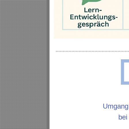
..................................................
Umgang 
bei