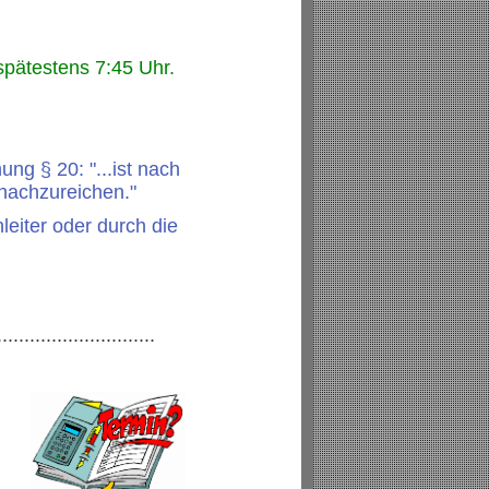
spätestens 7:45 Uhr.
ung § 20: "...ist nach
n nachzureichen."
leiter oder durch die
.............................